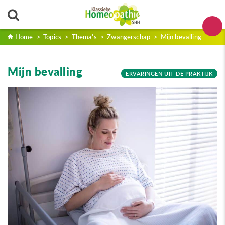
Home
>
Topics
>
Thema's
>
Zwangerschap
>
Mijn bevalling
Mijn bevalling
ERVARINGEN UIT DE PRAKTIJK