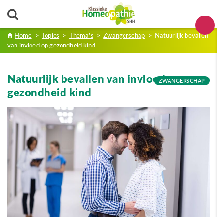
Home
>
Topics
>
Thema's
>
Zwangerschap
>
Natuurlijk bevallen
van invloed op gezondheid kind
Natuurlijk bevallen van invloed op
ZWANGERSCHAP
gezondheid kind