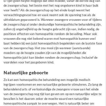
Er lijkt geen twijfel mogelijk dat elke moeder, vanaf de eerste dag van
de zwangerschap, het beste met het nog ongeboren kind in haar buik
voor heeft? Als de zwangerschap op het einde loopt neemt het
verwachtingsgevoel toe en vaak neemt ook de spanning toe als de
uitteldatum gepasseerd is. Wanneer zwangere vrouwen voor of tijdens
de zwagerschap al onder deskundige homeopathische behandeling zijn,
zullen zij ongetwijfeld op de hoogte gebracht zijn van, indien nodig, de
positieve effecten van homeopathie rondom de bevalling. Maar ook
vrouwen die nog niet bekend waren met homeopathie kunnen veel
baat hebben bij een juist homeopathisch begeleiden van de laatste fase
van de zwangerschap. Het zou mooi zijn wanneer (aanstaande)
moeders op de hoogte zouden zijn van de mogelijkheden die
homeopathie juist kan bieden rondom de zwangerschap. Inclusief de
voordelen voor het pasgeboren kind.
Natuurlijke geboorte
Zo kan een homeopathische behandeling een mogelijk medisch
ingrijpen voorkomen en een natuurlijke geboorte stimuleren. Zo lang de
behandelend arts of verloskundige de zwangere vrouw aan het einde
van de zwangerschap nog tijd kan geven om op een natuurlijke wijze te
bevallen is het daarom zeker de moeite waard een natuurlijke
homeopathische aanpak te overwegen. Het is natuurlijk beter om