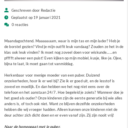
Geschreven door Redactie
Geplaatst op 19 januari 2021
0 reacties
Maandagochtend. Maaaaaaam, waar is mijn tas en mijn lader? Heb je
de borstel gezien? Vind je mijn outfit leuk vandaag? Zouden ze het in de
klas ook leuk vinden? Ik moet nog zoveel doen voor wiskunde……en
pfffft alweer een puist! Even kijken op mijn mobiel, kusje, like-je. Ojee,
bijna te laat, ik moet gaan tot vanmiddag.
Herkenbaar voor menige moeder van een puber. Duizend
onzekerheden, hoor ik er wel bij? Zie ik er goed uit, en de lesstof is
zoveel en moeilijk. En dan hebben we het nog niet eens over de
telefoon en het aanstaan 24/7. Hoe begeleid je zoiets? Wanneer doe je
het goed als ouder? Onze kinderen zijn de eerste generatie bij wie alles
anders is, of toch ook niet. Want ze blijven dezelfde onzekerheden
hebben die wij vroeger hadden. Alleen kunnen onze kinderen niet de
deur achter zich dicht doen en er even vanaf zijn. Zij zijn nooit vrij!
Naar de homeopaat met je puber.