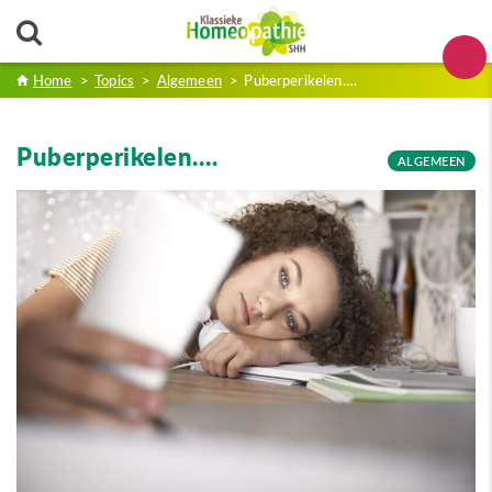
Home
>
Topics
>
Algemeen
>
Puberperikelen….
Puberperikelen….
ALGEMEEN