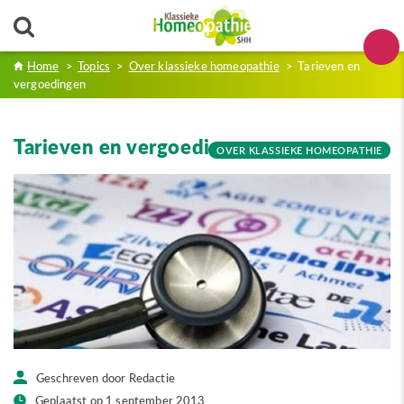
Home
>
Topics
>
Over klassieke homeopathie
>
Tarieven en
vergoedingen
Tarieven en vergoedingen
OVER KLASSIEKE HOMEOPATHIE
Geschreven door Redactie
Geplaatst op 1 september 2013