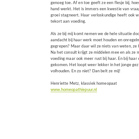
genoeg toe. Af en toe geeft ze een flesje bij, ho
hand werkt. Het is immers een kwestie van vraa
groei stagneert. Haar verloskundige heeft ook wat
tekort aan voeding.
Als ze bij mij komt nemen we de hele situatie doo
aandacht bij haar werk moet houden en onregelma
gegrepen? Maar daar wil ze niets van weten, ze h
Na het consult krijgt ze middelen mee en als ze 
voeding maar ook meer rust bij haar. En bij haar 
gekomen. Het loopt weer lekker in het jonge gezi
volhouden. En zo niet? Dan belt ze mij!
Henriette Metz, klassiek homeopaat
www.homeopathiepuur.nl