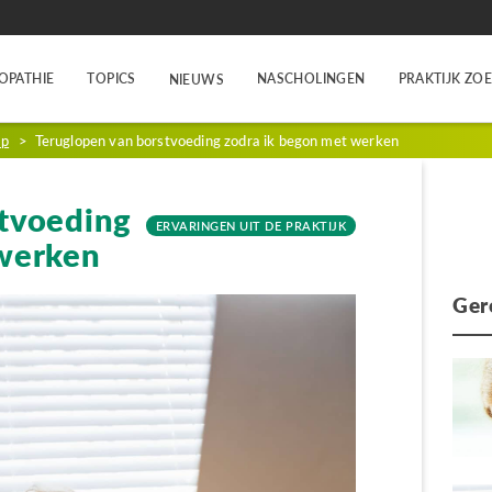
OPATHIE
TOPICS
NASCHOLINGEN
PRAKTIJK ZO
NIEUWS
ap
>
Teruglopen van borstvoeding zodra ik begon met werken
tvoeding
ERVARINGEN UIT DE PRAKTIJK
 werken
Ger