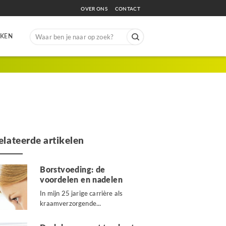
OVER ONS
CONTACT
Search
EKEN
for:
elateerde artikelen
Borstvoeding: de
voordelen en nadelen
In mijn 25 jarige carrière als
kraamverzorgende...