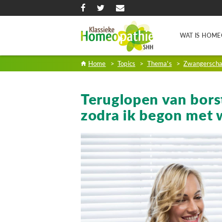
WAT IS HOME
Home
>
Topics
>
Thema's
>
Zwangersch
Teruglopen van bors
zodra ik begon met