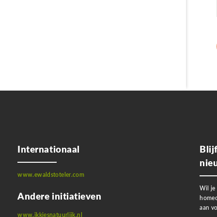
Internationaal
Bli
nie
www.ewaldstoteler.com
Wil je
Andere initiatieven
homeo
aan vo
www.ikkiesnatuurlijk.nl