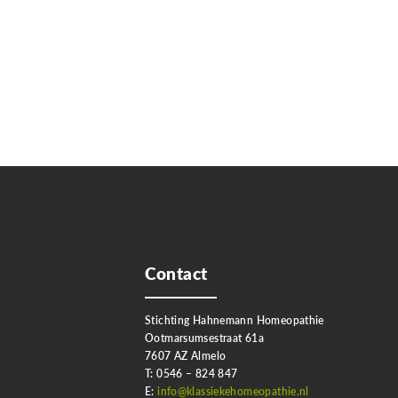
Contact
Stichting Hahnemann Homeopathie
Ootmarsumsestraat 61a
7607 AZ Almelo
T: 0546 – 824 847
E:
info@klassiekehomeopathie.nl