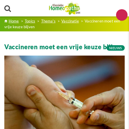
Home
>
Topics
>
Thema's
>
Vaccinatie
>
Vaccineren moet een
vrije keuze blijven
Vaccineren moet een vrije keuze blijven
NIEUWS