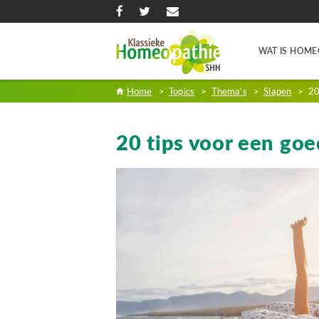
WAT IS HOME
Home
>
Topics
>
Thema's
>
Slapen
>
20
20 tips voor een goe