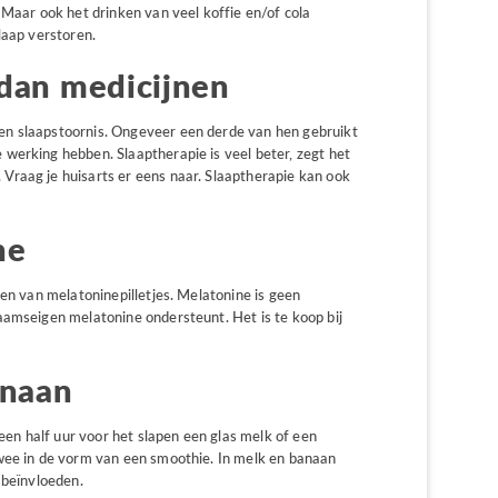
 Maar ook het drinken van veel koffie en/of cola
laap verstoren.
 dan medicijnen
n slaapstoornis. Ongeveer een derde van hen gebruikt
werking hebben. Slaaptherapie is veel beter, zegt het
raag je huisarts er eens naar. Slaaptherapie kan ook
ne
ken van melatoninepilletjes. Melatonine is geen
aamseigen melatonine ondersteunt. Het is te koop bij
anaan
 een half uur voor het slapen een glas melk of een
wee in de vorm van een smoothie. In melk en banaan
 beïnvloeden.