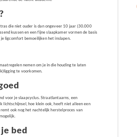
?
tras die niet ouder is dan ongeveer 10 jaar (30.000
ssend kussen en een fijne slaapkamer vormen de basis
e ligcomfort bemoeilijken het inslapen.
e maatregelen nemen om je in die houding te laten
ik)ligging te voorkomen.
 goed
end voor je slaapcyclus. Straatlantaarns, een
k lichtschijnsel, hoe klein ook, heeft niet alleen een
r remt ook nog het nachtelijk herstelproces van
mogelijk.
 je bed