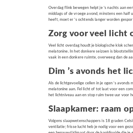
Overdag flink bewegen helpt je ’s nachts aan een 
middags of de vroege avond, minstens een half 
heeft, moet er ’s ochtends langer worden gesport
Zorg voor veel licht
Veel licht overdag houdt je biologische klok sch
melatonine. In het donkere seizoen is blootstellin
vaak in een donkere ruimte, overweeg dan de aa
Dim ’s avonds het li
Als de lichtgevoelige cellen in je ogen ’s avonds
melatonine aan. Fel licht of tot laat voor een co
het lichtniveau aan en stop ruim twee uur voor
Slaapkamer: raam op
Volgens slaapwetenschappers is 18 graden Cels
ventilatie; frisse lucht heb je nodig voor een ge
een benauwd klimaat door de kooldioxide die je