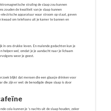
lektromagnetische straling de slaap zou kunnen
ons zouden de kwaliteit van je slaap kunnen
le electrische apparatuur waar stroom op staat, geven
n kwaad om telefoons uit je kamer te bannen en
ijk in ons drukke leven. En malende gedachten kun je
n helpen wel, omdat je je aandacht naar je lichaam
ervolgens weer je geest.
nderzoek blijkt dat mensen die een glaasje drinken voor
 die zijn er wel: de benodigde diepe slaap is door
cafeïne
de cola kunnen je ’s nachts uit de slaap houden, zeker