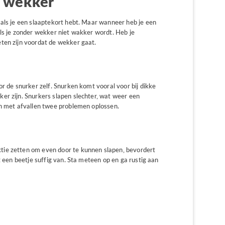
t wekker
 als je een slaaptekort hebt. Maar wanneer heb je een
als je zonder wekker niet wakker wordt. Heb je
ten zijn voordat de wekker gaat.
or de snurker zelf. Snurken komt vooral voor bij dikke
er zijn. Snurkers slapen slechter, wat weer een
an met afvallen twee problemen oplossen.
ie zetten om even door te kunnen slapen, bevordert
t een beetje suffig van. Sta meteen op en ga rustig aan