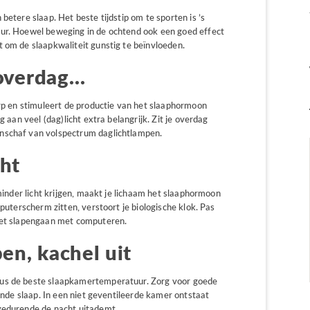
betere slaap. Het beste tijdstip om te sporten is ’s
uur. Hoewel beweging in de ochtend ook een goed effect
 om de slaapkwaliteit gunstig te beïnvloeden.
 overdag…
erp en stimuleert de productie van het slaaphormoon
g aan veel (dag)licht extra belangrijk. Zit je overdag
nschaf van volspectrum daglichtlampen.
cht
 minder licht krijgen, maakt je lichaam het slaaphormoon
mputerscherm zitten, verstoort je biologische klok. Pas
 het slapengaan met computeren.
en, kachel uit
ius de beste slaapkamertemperatuur. Zorg voor goede
zonde slaap. In een niet geventileerde kamer ontstaat
 gedurende de nacht uitademt.