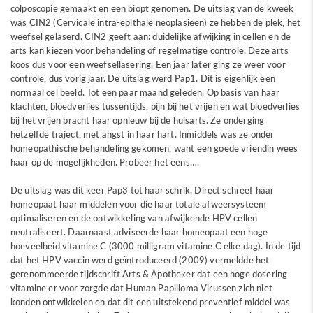
colposcopie gemaakt en een biopt genomen. De uitslag van de kweek
was CIN2 (Cervicale intra-epithale neoplasieen) ze hebben de plek, het
weefsel gelaserd. CIN2 geeft aan: duidelijke afwijking in cellen en de
arts kan kiezen voor behandeling of regelmatige controle. Deze arts
koos dus voor een weefsellasering. Een jaar later ging ze weer voor
controle, dus vorig jaar. De uitslag werd Pap1. Dit is eigenlijk een
normaal cel beeld. Tot een paar maand geleden. Op basis van haar
klachten, bloedverlies tussentijds, pijn bij het vrijen en wat bloedverlies
bij het vrijen bracht haar opnieuw bij de huisarts. Ze onderging
hetzelfde traject, met angst in haar hart. Inmiddels was ze onder
homeopathische behandeling gekomen, want een goede vriendin wees
haar op de mogelijkheden. Probeer het eens….
De uitslag was dit keer Pap3 tot haar schrik. Direct schreef haar
homeopaat haar middelen voor die haar totale afweersysteem
optimaliseren en de ontwikkeling van afwijkende HPV cellen
neutraliseert. Daarnaast adviseerde haar homeopaat een hoge
hoeveelheid vitamine C (3000 milligram vitamine C elke dag). In de tijd
dat het HPV vaccin werd geïntroduceerd (2009) vermeldde het
gerenommeerde tijdschrift Arts & Apotheker dat een hoge dosering
vitamine er voor zorgde dat Human Papilloma Virussen zich niet
konden ontwikkelen en dat dit een uitstekend preventief middel was