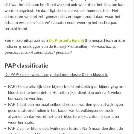
dát wat het lichaam heeft ontwikkeld ook weer door het lichaam kan
worden opgelost. En daar ligt de kracht van de homeopathie! Het
stimuleren van het zelf genezende vermogen, zodat daar waar het
lichaam even een ‘scheve’ schaats reedt, weer op het rechte pad
terecht komt.
Een mooie uitspraak van
Dr. Prasanta Banerji
(homeopathisch arts in
India en grondlegger van de Banerji Protocollen):
niemand kan je
genezen, je kunt alleen jezelf genezen!
PAP classificatie
De PAP-klasse wordt aangeduid met klasse 0 t/m klasse 5:
PAP 0 is de uitstrijk door bijvoorbeeld ontsteking of bijmenging met
bloed niet te beoordelen. Het uitstrijkje dient dan ook na 6 weken
herhaald te worden.
PAP 1 laat een normaal celbeeld zien: er worden geen afwijkingen
geconstateerd. Indien in het kader van bevolkingsonderzoek
afgenomen dan wordt het uitstrijkje, tenzij klachten, 5 jaar later
weer herhaald.
PAP 2 zijn er kleine celafwijkingen te zien. Na 6 maanden dient de