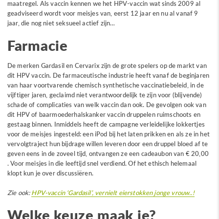
maatregel. Als vaccin kennen we het HPV-vaccin wat sinds 2009 al
geadviseerd wordt voor meisjes van, eerst 12 jaar en nu al vanaf 9
jaar, die nog niet seksueel actief zijn…
Farmacie
De merken Gardasil en Cervarix zijn de grote spelers op de markt van
dit HPV vaccin. De farmaceutische industrie heeft vanaf de beginjaren
van haar voortvarende chemisch synthetische vaccinatiebeleid, in de
vijftiger jaren, geclaimd niet verantwoordelijk te zijn voor (blijvende)
schade of complicaties van welk vaccin dan ook. De gevolgen ook van
dit HPV of baarmoederhalskanker vaccin druppelen ruimschoots en
gestaag binnen. Inmiddels heeft de campagne verleidelijke lokkertjes
voor de meisjes ingesteld: een iPod bij het laten prikken en als ze in het
vervolgtraject hun bijdrage willen leveren door een druppel bloed af te
geven eens in de zoveel tijd, ontvangen ze een cadeaubon van € 20,00
. Voor meisjes in die leeftijd snel verdiend. Of het ethisch helemaal
klopt kun je over discussiëren.
Zie ook:
HPV-vaccin ‘Gardasil’, vernielt eierstokken jonge vrouw..!
Welke keuze maak je?