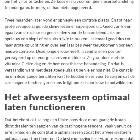
om het virus te tackelen. Ze koos er nu voor om geen laserbehandeling
te ondergaan. Immers, dit had niets opgeleverd.
Twee maanden later vond er opnieuw een controle plaats. En tot haar
grote vreugde zagen de slijmvliezen er supergoed uit. Goed van kleur,
egaal van structuur en geen reden voor de behandelend arts om
opnieuw een biopt of een uitstrijkje te maken. Helemaal goed dus tot
haar grote opluchting en over een jaar pas weer terugkomen voor een
nieuwe controle. Deze jonge vrouw heeft razend snel en positief
gereageerd op de voorgeschreven middelen. Ze gaat door met de
vitamine C elke dag en de homeopathische behandeling. En dat is
verstandig want met deze goede uitslag ben je er nog niet. De kunst is
nu om deze goede berichten vast te houden en er voor te zorgen dat de
carcinogene tendens geen kans krijgt om zich opnieuw te ontwikkelen.
Het afweersysteem optimaal
laten functioneren
Dat betekent dat ze nog een flinke poos door moet gaan; de kraan
dicht draaien ten aanzien van de carcinogene tendens, vaak vanuit de
erfelijkheid en de constitutie optimaliseren zodat het afweersysteem
optimaal gaat functioneren. De beste genezing is er voor te zorgen dat