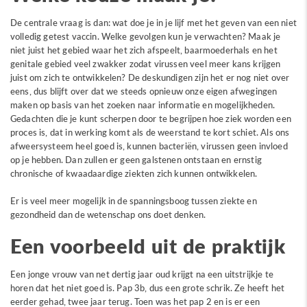
De centrale vraag is dan: wat doe je in je lijf met het geven van een niet
volledig getest vaccin. Welke gevolgen kun je verwachten? Maak je
niet juist het gebied waar het zich afspeelt, baarmoederhals en het
genitale gebied veel zwakker zodat virussen veel meer kans krijgen
juist om zich te ontwikkelen? De deskundigen zijn het er nog niet over
eens, dus blijft over dat we steeds opnieuw onze eigen afwegingen
maken op basis van het zoeken naar informatie en mogelijkheden.
Gedachten die je kunt scherpen door te begrijpen hoe ziek worden een
proces is, dat in werking komt als de weerstand te kort schiet. Als ons
afweersysteem heel goed is, kunnen bacteriën, virussen geen invloed
op je hebben. Dan zullen er geen galstenen ontstaan en ernstig
chronische of kwaadaardige ziekten zich kunnen ontwikkelen.
Er is veel meer mogelijk in de spanningsboog tussen ziekte en
gezondheid dan de wetenschap ons doet denken.
Een voorbeeld uit de praktijk
Een jonge vrouw van net dertig jaar oud krijgt na een uitstrijkje te
horen dat het niet goed is. Pap 3b, dus een grote schrik. Ze heeft het
eerder gehad, twee jaar terug. Toen was het pap 2 en is er een