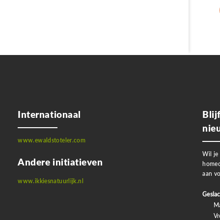
Internationaal
Bli
nie
www.ewaldstoteler.com
Wil je
Andere initiatieven
homeo
aan vo
www.ikkiesnatuurlijk.nl
Geslac
M
V