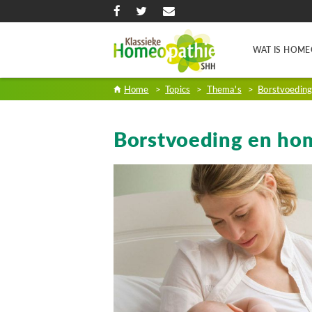
WAT IS HOME
Home
>
Topics
>
Thema's
>
Borstvoedin
Borstvoeding en ho