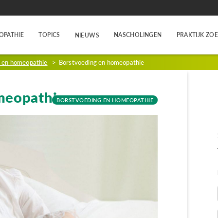
OPATHIE
TOPICS
NASCHOLINGEN
PRAKTIJK ZO
NIEUWS
g en homeopathie
>
Borstvoeding en homeopathie
meopathie
BORSTVOEDING EN HOMEOPATHIE