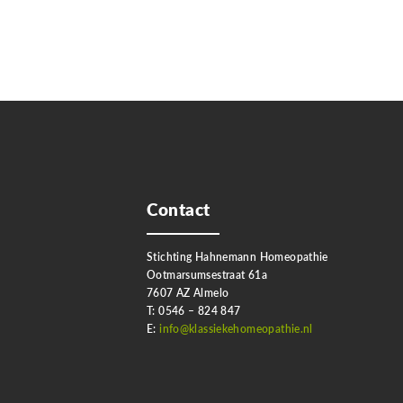
Contact
Stichting Hahnemann Homeopathie
Ootmarsumsestraat 61a
7607 AZ Almelo
T: 0546 – 824 847
E:
info@klassiekehomeopathie.nl