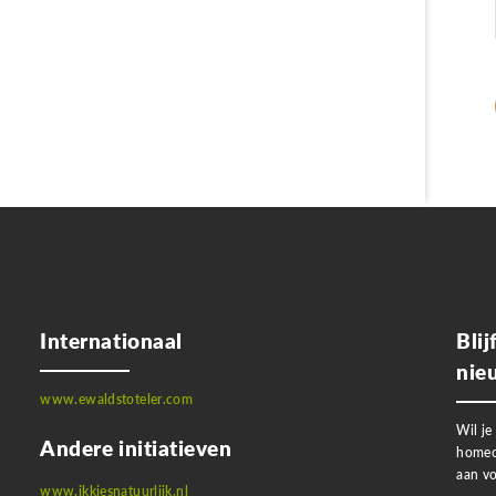
Internationaal
Bli
nie
www.ewaldstoteler.com
Wil je
Andere initiatieven
homeo
aan vo
www.ikkiesnatuurlijk.nl