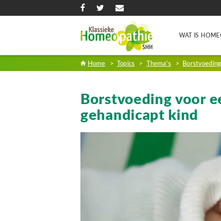
WAT IS HOME
Home
>
Topics
>
Thema's
>
Borstvoedin
Borstvoeding voor e
gehandicapt kind