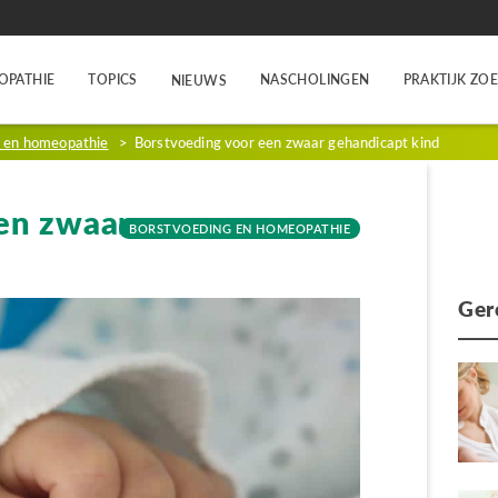
OPATHIE
TOPICS
NASCHOLINGEN
PRAKTIJK ZO
NIEUWS
g en homeopathie
>
Borstvoeding voor een zwaar gehandicapt kind
en zwaar
BORSTVOEDING EN HOMEOPATHIE
Ger