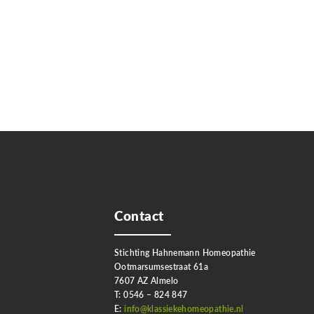
Contact
Stichting Hahnemann Homeopathie
Ootmarsumsestraat 61a
7607 AZ Almelo
T: 0546 – 824 847
E:
info@klassiekehomeopathie.nl