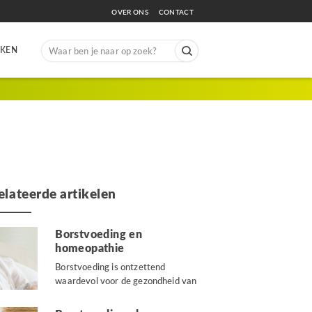
OVER ONS
CONTACT
Search
EKEN
for:
elateerde artikelen
Borstvoeding en
homeopathie
Borstvoeding is ontzettend
waardevol voor de gezondheid van
de baby. De afweerstoffen in de...