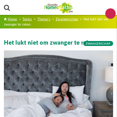
Home
>
Topics
>
Thema's
>
Zwangerschap
>
Het lukt niet om
zwanger te raken
Het lukt niet om zwanger te raken
ZWANGERSCHAP