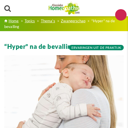
Home
>
Topics
>
Thema's
>
Zwangerschap
>
“Hyper” na de
bevalling
“Hyper” na de bevalling
ERVARINGEN UIT DE PRAKTIJK