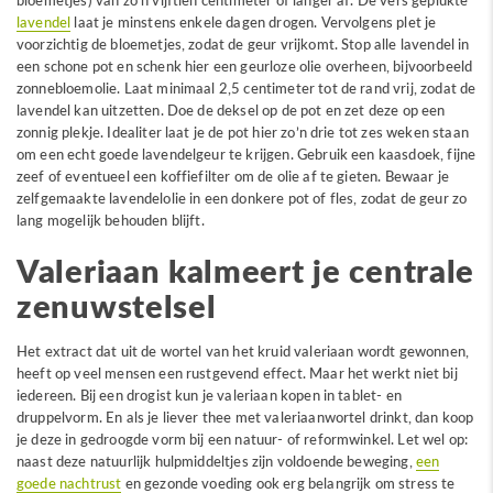
lavendel
laat je minstens enkele dagen drogen. Vervolgens plet je
voorzichtig de bloemetjes, zodat de geur vrijkomt. Stop alle lavendel in
een schone pot en schenk hier een geurloze olie overheen, bijvoorbeeld
zonnebloemolie. Laat minimaal 2,5 centimeter tot de rand vrij, zodat de
lavendel kan uitzetten. Doe de deksel op de pot en zet deze op een
zonnig plekje. Idealiter laat je de pot hier zo’n drie tot zes weken staan
om een echt goede lavendelgeur te krijgen. Gebruik een kaasdoek, fijne
zeef of eventueel een koffiefilter om de olie af te gieten. Bewaar je
zelfgemaakte lavendelolie in een donkere pot of fles, zodat de geur zo
lang mogelijk behouden blijft.
Valeriaan kalmeert je centrale
zenuwstelsel
Het extract dat uit de wortel van het kruid valeriaan wordt gewonnen,
heeft op veel mensen een rustgevend effect. Maar het werkt niet bij
iedereen. Bij een drogist kun je valeriaan kopen in tablet- en
druppelvorm. En als je liever thee met valeriaanwortel drinkt, dan koop
je deze in gedroogde vorm bij een natuur- of reformwinkel. Let wel op:
naast deze natuurlijk hulpmiddeltjes zijn voldoende beweging,
een
goede nachtrust
en gezonde voeding ook erg belangrijk om stress te