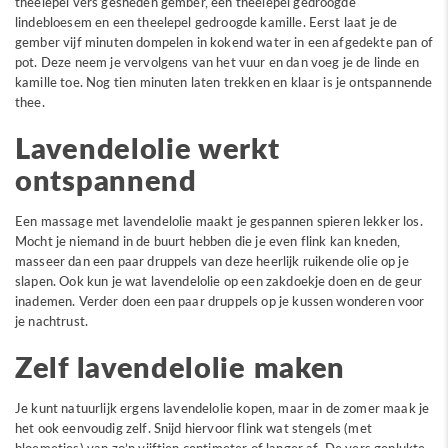
theelepel vers gesneden gember, een theelepel gedroogde
lindebloesem en een theelepel gedroogde kamille. Eerst laat je de
gember vijf minuten dompelen in kokend water in een afgedekte pan of
pot. Deze neem je vervolgens van het vuur en dan voeg je de linde en
kamille toe. Nog tien minuten laten trekken en klaar is je ontspannende
thee.
Lavendelolie werkt
ontspannend
Een massage met lavendelolie maakt je gespannen spieren lekker los.
Mocht je niemand in de buurt hebben die je even flink kan kneden,
masseer dan een paar druppels van deze heerlijk ruikende olie op je
slapen. Ook kun je wat lavendelolie op een zakdoekje doen en de geur
inademen. Verder doen een paar druppels op je kussen wonderen voor
je nachtrust.
Zelf lavendelolie maken
Je kunt natuurlijk ergens lavendelolie kopen, maar in de zomer maak je
het ook eenvoudig zelf. Snijd hiervoor flink wat stengels (met
bloemetjes) van zo’n vijftien centimeter of langer af. De vers geplukte