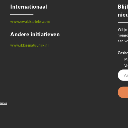
Internationaal
Bli
nie
www.ewaldstoteler.com
Wil je
Andere initiatieven
homeo
aan vo
www.ikkiesnatuurlijk.nl
Geslac
M
V
laimer