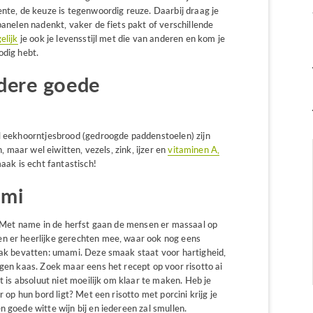
ente, de keuze is tegenwoordig reuze. Daarbij draag je
panelen nadenkt, vaker de fiets pakt of verschillende
elijk
je ook je levensstijl met die van anderen en kom je
odig hebt.
ndere goede
el eekhoorntjesbrood (gedroogde paddenstoelen) zijn
n, maar wel eiwitten, vezels, zink, ijzer en
vitaminen
A,
maak is echt fantastisch!
ami
r. Met name in de herfst gaan de mensen er massaal op
en er heerlijke gerechten mee, waar ook nog eens
maak bevatten: umami. Deze smaak staat voor hartigheid,
egen kaas. Zoek maar eens het recept op voor risotto ai
et is absoluut niet moeilijk om klaar te maken. Heb je
r op hun bord ligt? Met een risotto met porcini krijg je
 goede witte wijn bij en iedereen zal smullen.