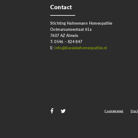
Contact
Stichting Hahnemann Homeopathie
Ootmarsumsestraat 61a
7607 AZ Almelo
T: 0546 – 824 847
E:
info@klassiekehomeopathie.nl
Cookiebeleid
Disc