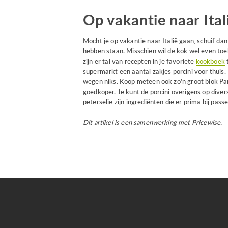
Op vakantie naar Ital
Mocht je op vakantie naar Italië gaan, schuif da
hebben staan. Misschien wil de kok wel even toel
zijn er tal van recepten in je favoriete
kookboek
t
supermarkt een aantal zakjes porcini voor thuis. 
wegen niks. Koop meteen ook zo’n groot blok Par
goedkoper. Je kunt de porcini overigens op dive
peterselie zijn ingrediënten die er prima bij pas
Dit artikel is een samenwerking met Pricewise.