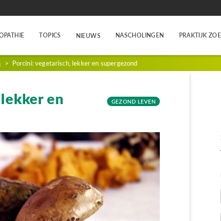
OPATHIE
TOPICS
NASCHOLINGEN
PRAKTIJK ZO
NIEUWS
n
>
Porcini: vegetarisch, lekker en supergezond
 lekker en
GEZOND LEVEN