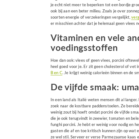
je echt niet meer te beperken tot een bordje gro
ook bij aan een beter milieu. Zoals je over zonne
soorten energie of verzekeringen vergelijkt,
verg
er misschien achter dat je helemaal geen vlees n
Vitaminen en vele a
voedingsstoffen
Hoe dan ook: vlees of geen vlees, porcini oftew
heel goed voor je. Er zit geen cholesterol of vet i
B en C
. Je krijgt weinig calorieën binnen en de s
De vijfde smaak: um
In een land als Italië weten mensen dit al lange
zoek naar de kostbare paddenstoelen. Ze bereid
weinig zout bij hoeft omdat porcini de vijfde s
die je ook terugvindt in zeewier, tomaten en bel
funghi porcini. Je hebt er weinig voor nodig en h
gasten die af en toe kritisch kunnen zijn op wat e
ze wel stil. Serveer er verse Parmezaanse kaas en