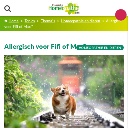
Home
>
Topics
>
Thema's
>
Homeopathie en dieren
>
Allergisch
voor Fifi of Max?
Allergisch voor Fifi of Max?
HOMEOPATHIE EN DIEREN