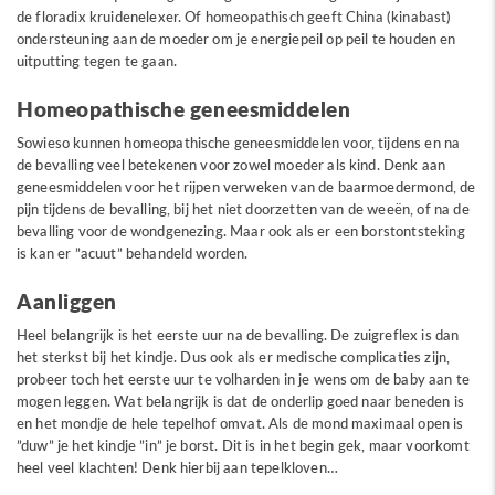
de floradix kruidenelexer. Of homeopathisch geeft China (kinabast)
ondersteuning aan de moeder om je energiepeil op peil te houden en
uitputting tegen te gaan.
Homeopathische geneesmiddelen
Sowieso kunnen homeopathische geneesmiddelen voor, tijdens en na
de bevalling veel betekenen voor zowel moeder als kind. Denk aan
geneesmiddelen voor het rijpen verweken van de baarmoedermond, de
pijn tijdens de bevalling, bij het niet doorzetten van de weeën, of na de
bevalling voor de wondgenezing. Maar ook als er een borstontsteking
is kan er ”acuut” behandeld worden.
Aanliggen
Heel belangrijk is het eerste uur na de bevalling. De zuigreflex is dan
het sterkst bij het kindje. Dus ook als er medische complicaties zijn,
probeer toch het eerste uur te volharden in je wens om de baby aan te
mogen leggen. Wat belangrijk is dat de onderlip goed naar beneden is
en het mondje de hele tepelhof omvat. Als de mond maximaal open is
”duw” je het kindje ”in” je borst. Dit is in het begin gek, maar voorkomt
heel veel klachten! Denk hierbij aan tepelkloven…