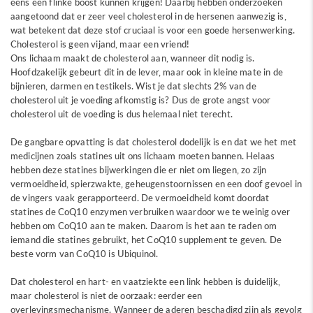
eens een flinke boost kunnen krijgen! Daarbij hebben onderzoeken
aangetoond dat er zeer veel cholesterol in de hersenen aanwezig is,
wat betekent dat deze stof cruciaal is voor een goede hersenwerking.
Cholesterol is geen vijand, maar een vriend!
Ons lichaam maakt de cholesterol aan, wanneer dit nodig is.
Hoofdzakelijk gebeurt dit in de lever, maar ook in kleine mate in de
bijnieren, darmen en testikels. Wist je dat slechts 2% van de
cholesterol uit je voeding afkomstig is? Dus de grote angst voor
cholesterol uit de voeding is dus helemaal niet terecht.
De gangbare opvatting is dat cholesterol dodelijk is en dat we het met
medicijnen zoals statines uit ons lichaam moeten bannen. Helaas
hebben deze statines bijwerkingen die er niet om liegen, zo zijn
vermoeidheid, spierzwakte, geheugenstoornissen en een doof gevoel in
de vingers vaak gerapporteerd. De vermoeidheid komt doordat
statines de CoQ10 enzymen verbruiken waardoor we te weinig over
hebben om CoQ10 aan te maken. Daarom is het aan te raden om
iemand die statines gebruikt, het CoQ10 supplement te geven. De
beste vorm van CoQ10 is Ubiquinol.
Dat cholesterol en hart- en vaatziekte een link hebben is duidelijk,
maar cholesterol is niet de oorzaak: eerder een
overlevingsmechanisme. Wanneer de aderen beschadigd zijn als gevolg