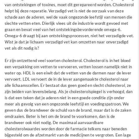
van ontstekingen of toxines, moet dit gerepareerd worden. Cholesterol
helpt bij deze reparatie. Verzadigd vet is niet de oorzaak van deze
schade aan de aderen, wel de vaak ongezonde leefstijl van mensen die
slechte vetten eten. Dierlijk vlees uit de industrie wordt gevoed met
graan en bevat veel van het ontstekingsbevorderende omega-6.
Omega-6 draagt bij aan ontstekingsprocessen, niet het verzadigde vet.
Wist je dat je lichaam verzadigd vet kan omzetten naar onverzadigd
vet als dit nodig is?
Er zijn ontzettend veel soorten cholesterol. Cholesterol is in het bloed
een verpakking om vetten te vervoeren, vetten lossen namelijk niet in
water op. HDL is een eiwit dat de vetten van de darmen naar de lever
vervoert. LDL vervoert de in de lever aangemaakte cholesterol naar
alle lichaamscellen. Er bestaat dus geen goed en slecht cholesterol, ze
zijn beiden van levensbelang. Als je cholesterolspiegel is verhoogd, dan
is dat een teken dat je aderen niet in een goede conditie zijn onder
meer als gevolg van een ongezonde leefstijl en voedingspatroon. We
geven dus de brandweer de schuld van de brand, maar dat is de zaken
omdraaien. Beter is het om de brand te voorkomen, dan is de
brandweer ook niet nodig. De maximaal aanvaardbare
cholesterolwaardes worden door de farmacie telkens naar beneden
bijgesteld om de afzetmarkt van de medicijnen te vergroten. Een lage