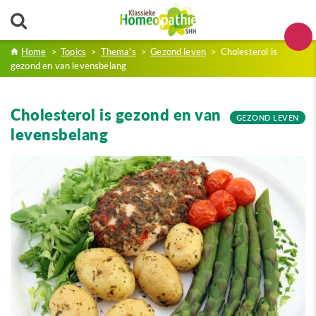
Home
>
Topics
>
Thema's
>
Gezond leven
>
Cholesterol is
gezond en van levensbelang
Cholesterol is gezond en van
GEZOND LEVEN
levensbelang