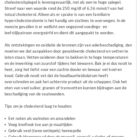
cholesterolspiegel is levensgevaarlijk, net als een te hoge spiegel.
Streef naar een waarde rond de 250 mg/dl of 6,36 mmol/l van het
totaal cholesterol. Alleen als er sprake is van een familiaire
hypercholesterolemie is het handig om statines te overwegen. In de
meeste gevallen is er wellicht een ongezond voedings- en
leefstijlpatroon overgeërfd en dient dit aangepakt te worden.
Als ontstekingen en oxidatie de bronnen zijn van aderbeschadiging, dan
moeten we dat aanpakken door geoxideerde cholesterol en vetten te
laten staan. Vetten oxideren door te bakken in te hoge temperaturen
en de inwerking van zuurstof tijdens het bewaren. Bak je ei dus nooit te
heet, zorg het liefst voor een zachte dooier en bewaar vet koel en
koud. Gebruik nooit vet dat de houdbaarheidsdatum heeft
overschreden en pak het achterste product uit de schappen. Ook het
eten van veel suiker, granen of transvetten kunnen bijdragen aan de
beschadiging van de vaatwanden.
Tips om je cholesterol laag te houden:
Eet noten als walnoten en amandelen
Voeg knoflook toe aan je maaltijden
Gebruik veel (twee eetlepels) hennepolie
Gebruik Hennepzaad door de muessli, cruessli, salades of groene